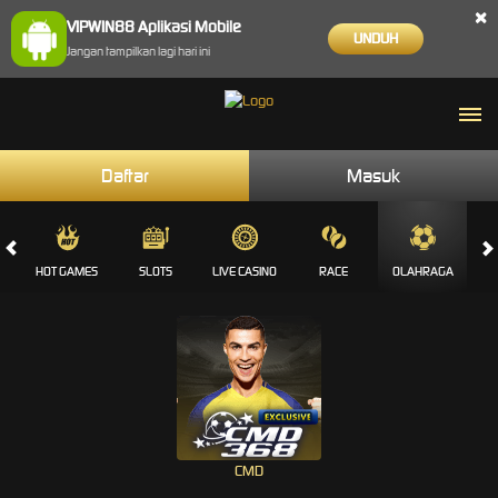
×
VIPWIN88 Aplikasi Mobile
UNDUH
Jangan tampilkan lagi hari ini
Daftar
Masuk
HOT GAMES
SLOTS
LIVE CASINO
RACE
OLAHRAGA
CRA
CMD