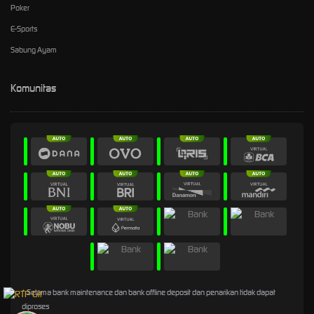
Poker
E-Sports
Sabung Ayam
Komunitas
* Selama bank maintenance dan bank offline deposit dan penarikan tidak dapat
diproses