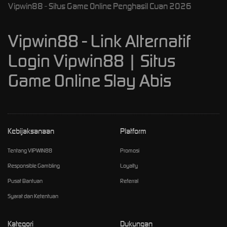
Vipwin88 - Situs Game Online Penghasil Cuan 2026
Vipwin88 - Link Alternatif
Login Vipwin88 | Situs
Game Online Slay Abis
Kebijaksanaan
Platform
Tentang VIPWIN88
Promosi
Responsible Gambling
Loyalty
Pusat Bantuan
Referral
Syarat dan Ketentuan
Kategori
Dukungan