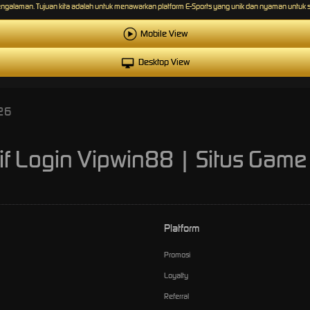
alaman. Tujuan kita adalah untuk menawarkan platform E-Sports yang unik dan nyaman untuk semu
Mobile View
Desktop View
026
tif Login Vipwin88 | Situs Game
Platform
Promosi
Loyalty
Referral