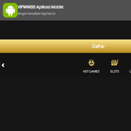
VIPWIN88 Aplikasi Mobile
Jangan tampilkan lagi hari ini
Daftar
HOT GAMES
SLOTS