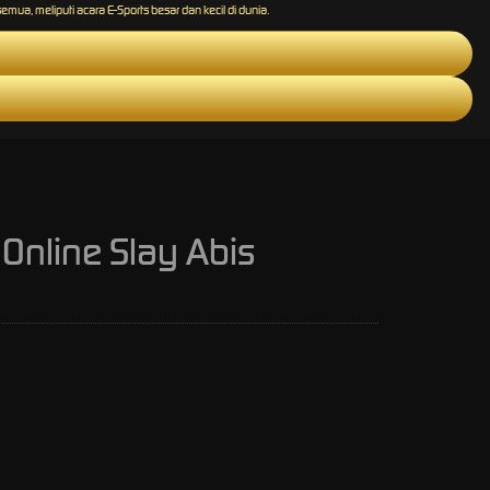
a, meliputi acara E-Sports besar dan kecil di dunia.
 Online Slay Abis