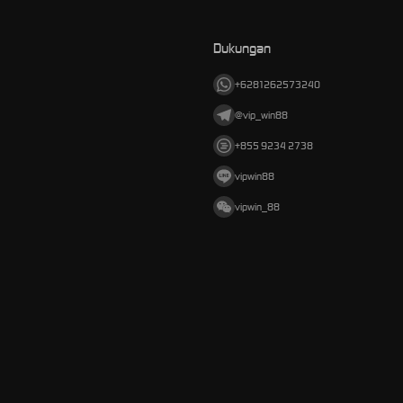
Dukungan
+6281262573240
@vip_win88
+855 9234 2738
vipwin88
vipwin_88