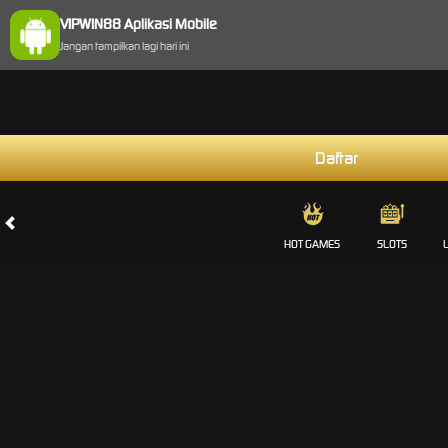
VIPWIN88 Aplikasi Mobile
Jangan tampilkan lagi hari ini
Daftar
HOT GAMES
SLOTS