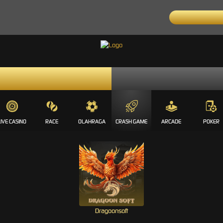
LIVE CASINO
RACE
OLAHRAGA
CRASH GAME
ARCADE
POKER
Dragoonsoft