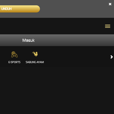
×
UNDUH
Masuk
E-SPORTS
SABUNG AYAM