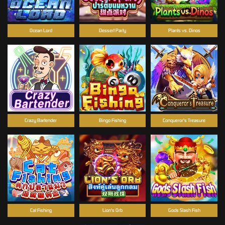
Ocean Lord
Dessert Party
Plants vs. Dinos
Crazy Bartender
Bingo Fishing
Conqueror's Treasure
Cat Fishing
Lion's Orb
Gods Slash Fish