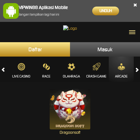
×
VIPWIN88 Aplikasi Mobile
UNDUH
Jangan tampilkan lagi hari ini
Daftar
Masuk
S
LIVE CASINO
RACE
OLAHRAGA
CRASH GAME
ARCADE
Dragoonsoft