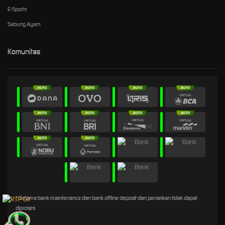
E-Sports
Sabung Ayam
Komunitas
* Selama bank maintenance dan bank offline deposit dan penarikan tidak dapat
diproses