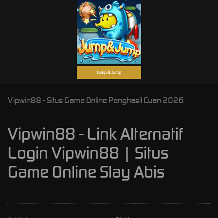
Jump & Jump
Vipwin88 - Situs Game Online Penghasil Cuan 2026
Vipwin88 - Link Alternatif
Login Vipwin88 | Situs
Game Online Slay Abis