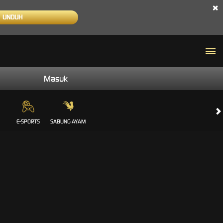
×
UNDUH
Masuk
E-SPORTS
SABUNG AYAM