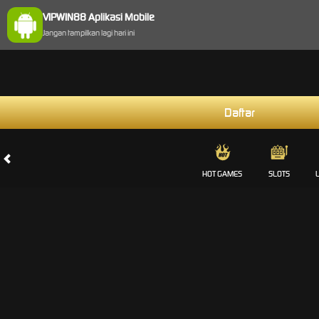
VIPWIN88 Aplikasi Mobile
Jangan tampilkan lagi hari ini
Daftar
HOT GAMES
SLOTS