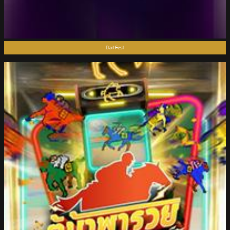
Dart Fest