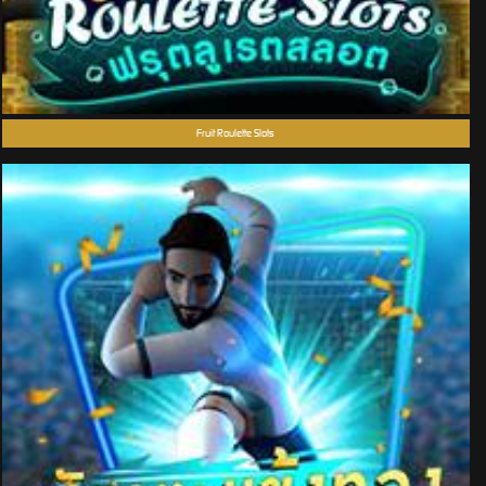
Fruit Roulette Slots