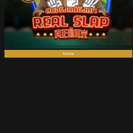
Real Slap