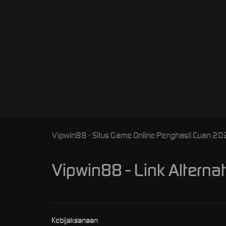
Vipwin88 - Situs Game Online Penghasil Cuan 2
Vipwin88 - Link Alterna
Kebijaksanaan