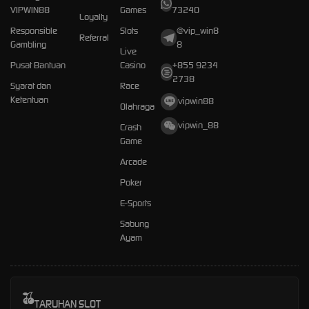
VIPWIN88
Games
73240
Loyalty
Responsible
Slots
@vip_win8
Referral
Gambling
8
Live
Pusat Bantuan
Casino
+855 9234
2738
Syarat dan
Race
Ketentuan
vipwin88
Olahraga
vipwin_88
Crash
Game
Arcade
Poker
E-Sports
Sabung
Ayam
TARUHAN SLOT