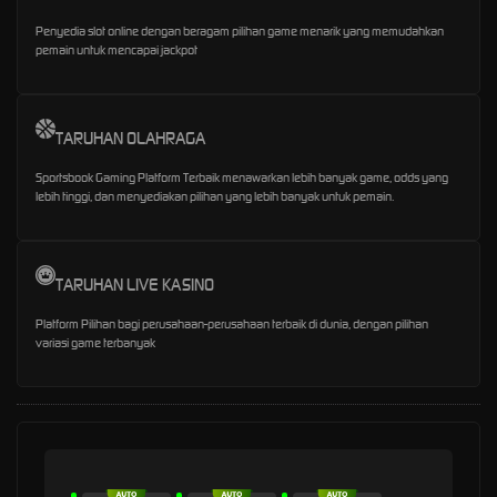
Penyedia slot online dengan beragam pilihan game menarik yang memudahkan
pemain untuk mencapai jackpot
TARUHAN OLAHRAGA
Sportsbook Gaming Platform Terbaik menawarkan lebih banyak game, odds yang
lebih tinggi, dan menyediakan pilihan yang lebih banyak untuk pemain.
TARUHAN LIVE KASINO
Platform Pilihan bagi perusahaan-perusahaan terbaik di dunia, dengan pilihan
variasi game terbanyak