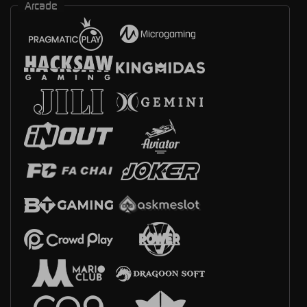
Arcade