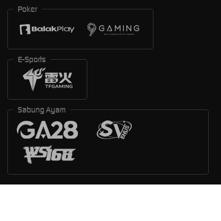
Poker
E-Sports
Sabung Ayam