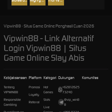
Slot88 Gems
Mighty Hercules
Thor vs Hercules
Vipwin88 - Situs Game Online Penghasil Cuan 2026
Vipwin88 - Link Alternatif
Login Vipwin88 | Situs
Game Online Slay Abis
Kebijaksanaan
Platform
Kategori
Dukungan
Komunitas
Tentang
Promosi
Hot
+62812625
VIPWIN88
Games
73240
Loyalty
Responsible
Slots
@vip_win8
Referral
Gambling
8
Live