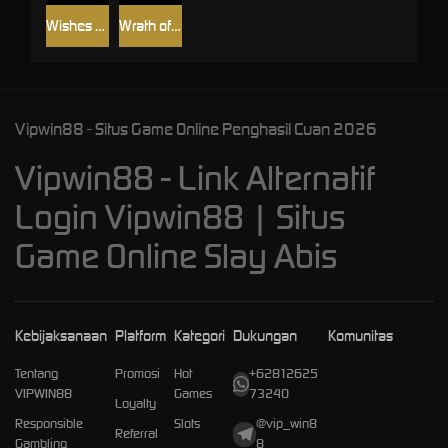
Wishes of the Genie
Wrath of Zeus
Vipwin88 - Situs Game Online Penghasil Cuan 2026
Vipwin88 - Link Alternatif
Login Vipwin88 | Situs
Game Online Slay Abis
Kebijaksanaan
Platform
Kategori
Dukungan
Komunitas
Tentang
Promosi
Hot
+62812625
VIPWIN88
Games
73240
Loyalty
Responsible
Slots
@vip_win8
Referral
Gambling
8