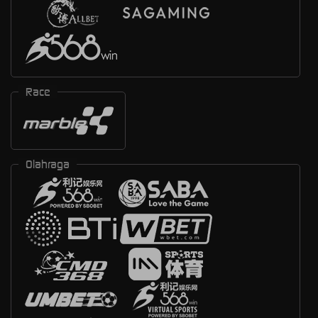
Race
Olahraga