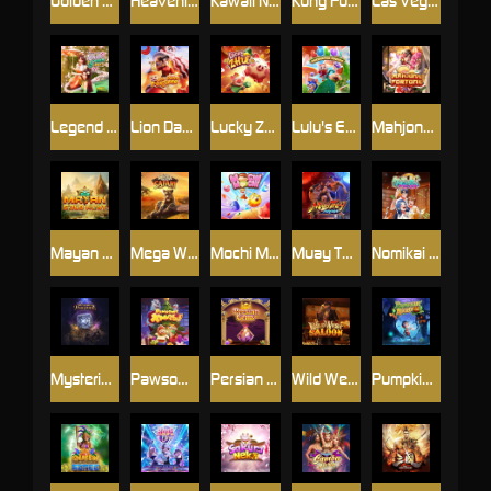
Golden Hatch
Heavenly Sage
Kawaii Neko
Kung Fu Warrior
Las Vegas Party
Legend of the White and Green Snake
Lion Dance Fortune
Lucky Zhu
Lulu's Enchanted Forest
Mahjong Fortune
Mayan Gold Hunt
Mega Wild Safari
Mochi Mochi
Muay Thai Arena
Nomikai Fever
Mysteries of Pandora
Pawsome Xmas
Persian Gems
Wild West Saloon
Pumpkin Night