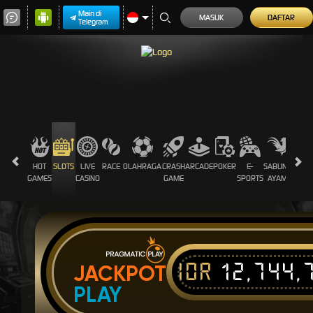
Main di
MASUK
DAFTAR
Telegram
HOT
SLOTS
LIVE
RACE
OLAHRAGA
CRASH
ARCADE
POKER
E-
SABUNG
PROM
GAMES
CASINO
GAME
SPORTS
AYAM
IDR
12,744,
JACKPOT
PLAY