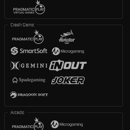
Crash Game
Arcade