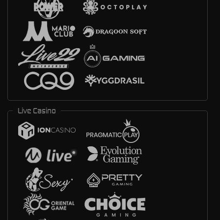
Live Casino