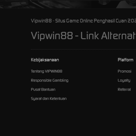
Vipwin88 - Situs Game Online Penghasil Cuan 2
Vipwin88 - Link Alterna
Kebijaksanaan
Platform
Tentang VIPWIN88
Promosi
Responsible Gambling
Loyalty
Pusat Bantuan
Referral
Syarat dan Ketentuan