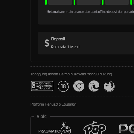
* Selama bank maintenance dan bank offline deposit dan penarik
Deposit
Rata-rata 1 Menit
Tanggung Jawab Bermain
Browser Yang Didukung
Platform Penyedia Layanan
Slots