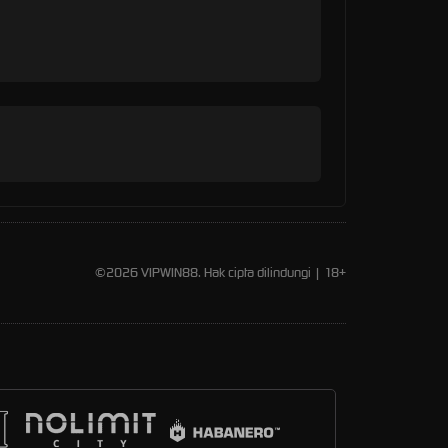
©2026 VIPWIN88. Hak cipta dilindungi | 18+