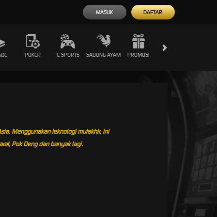
MASUK
DAFTAR
ADE
POKER
E-SPORTS
SABUNG AYAM
PROMOSI
sia. Menggunakan teknologi mutakhir, ini
at, Pok Deng dan banyak lagi.