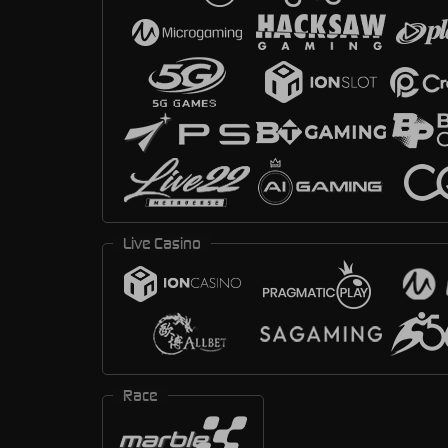
Live Casino
Race