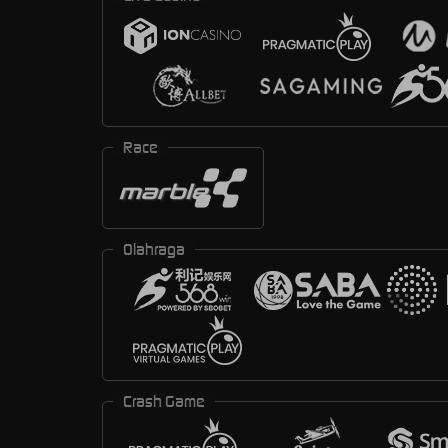
Race
Olahraga
Crash Game