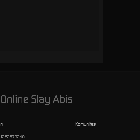
 Online Slay Abis
an
Komunitas
81262573240