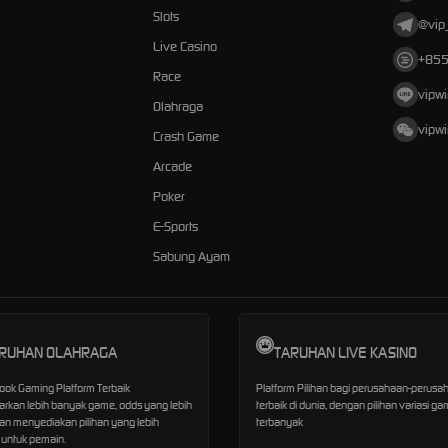
Slots
@vip
Live Casino
+855
Race
vipw
Olahraga
vipw
Crash Game
Arcade
Poker
E-Sports
Sabung Ayam
RUHAN OLAHRAGA
TARUHAN LIVE KASINO
ook Gaming Platform Terbaik
Platform Pilihan bagi perusahaan-perusa
kan lebih banyak game, odds yang lebih
terbaik di dunia, dengan pilihan variasi g
 dan menyediakan pilihan yang lebih
terbanyak
untuk pemain.