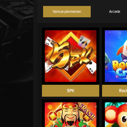
Semua permainan
Arcade
5PK
Rock