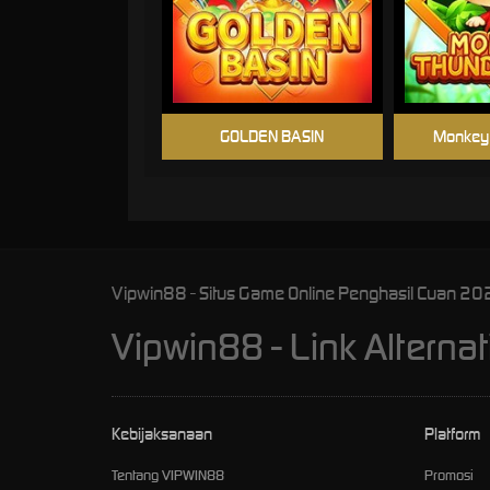
GOLDEN BASIN
Monkey 
Vipwin88 - Situs Game Online Penghasil Cuan 2
Vipwin88 - Link Alterna
Kebijaksanaan
Platform
Tentang VIPWIN88
Promosi