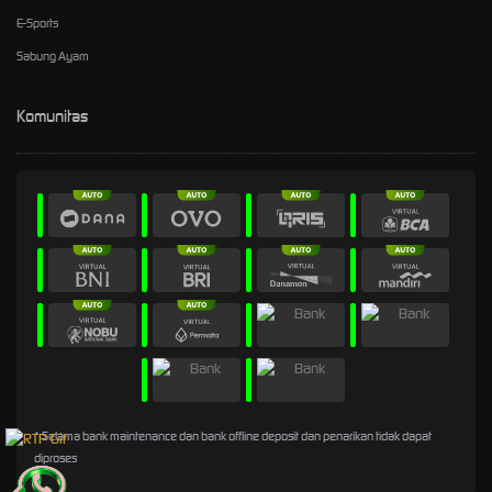
E-Sports
Sabung Ayam
Komunitas
* Selama bank maintenance dan bank offline deposit dan penarikan tidak dapat
diproses