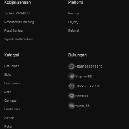
Kebijaksanaan
Platform
Tentang VIPWIN88
Promosi
Responsible Gambling
Loyalty
Pusat Bantuan
Referral
Syarat dan Ketentuan
Kategori
Dukungan
Hot Games
+6281262573240
Slots
@vip_win88
Live Casino
+855 9234 2738
Race
vipwin88
Olahraga
vipwin_88
Crash Game
Arcade
Poker